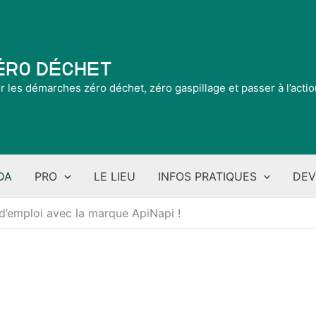
Zéro Déchet
ir les démarches zéro déchet, zéro gaspillage et passer à l’acti
DA
PRO
LE LIEU
INFOS PRATIQUES
DEV
’emploi avec la marque ApiNapi !