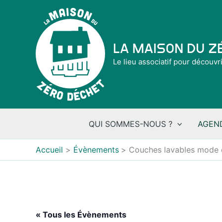
Aller
au
contenu
La Maison du 
Le lieu associatif pour découvr
QUI SOMMES-NOUS ?
AGEN
Accueil
Évènements
Couches lavables mode d
« Tous les Évènements