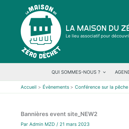
Aller
au
contenu
La Maison du 
Le lieu associatif pour découvr
QUI SOMMES-NOUS ?
AGEN
Accueil
Évènements
Conférence sur la pêche 
Bannières event site_NEW2
Par
Admin MZD
/
21 mars 2023