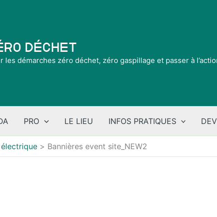
Zéro Déchet
ir les démarches zéro déchet, zéro gaspillage et passer à l’acti
DA
PRO
LE LIEU
INFOS PRATIQUES
DEV
électrique
Bannières event site_NEW2