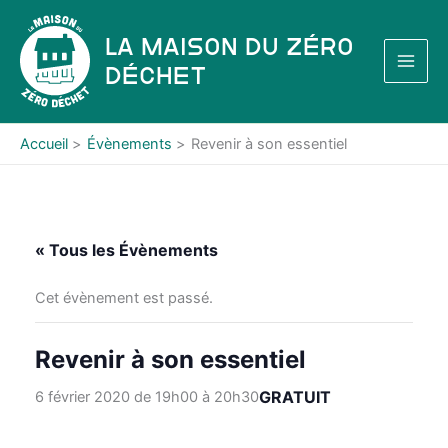
Aller
au
La Maison du Zéro
contenu
Déchet
Accueil
Évènements
Revenir à son essentiel
« Tous les Évènements
Cet évènement est passé.
Revenir à son essentiel
GRATUIT
6 février 2020 de 19h00
à
20h30