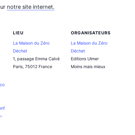
sur
notre site internet.
LIEU
ORGANISATEURS
La Maison du Zéro
La Maison du Zéro
Déchet
Déchet
1, passage Emma Calvé
Editions Ulmer
Paris
,
75012
France
Moins mais mieux
.co
onf
e-