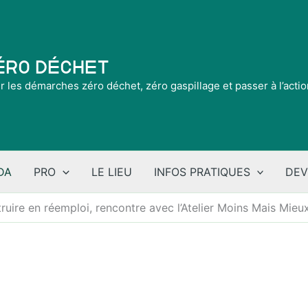
Zéro Déchet
ir les démarches zéro déchet, zéro gaspillage et passer à l’acti
DA
PRO
LE LIEU
INFOS PRATIQUES
DEV
uire en réemploi, rencontre avec l’Atelier Moins Mais Mieu