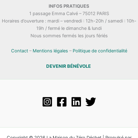
.
INFOS PRATIQUES
t
n
1 passage Emma Calvé – 75012 PARIS
a
e
Horaires d’ouverture : mardi – vendredi : 12h-20h / samedi : 10h-
t
m
19h / fermé le dimanche & lundi
i
e
Nous sommes fermés les jours fériés
o
n
n
t
s
Contact
–
Mentions légales
–
Politique de confidentialité
DEVENIR BÉNÉVOLE
Copyright © 2026 La Maison du Zéro Déchet | Propulsé par