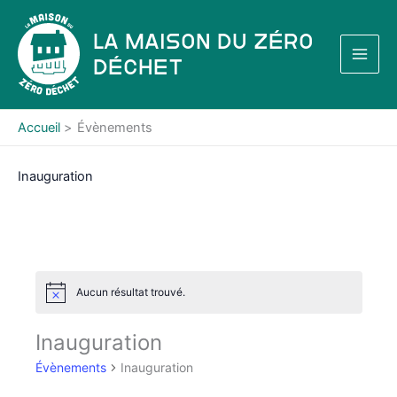
Aller
au
La Maison du Zéro
contenu
Déchet
Accueil
Évènements
Inauguration
Aucun résultat trouvé.
N
o
t
Inauguration
i
c
Évènements
Inauguration
e