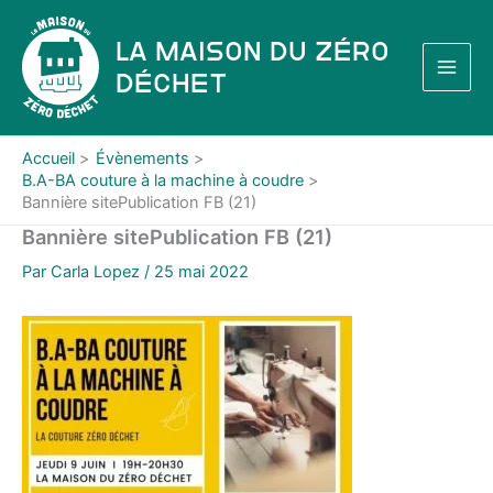
Aller
au
La Maison du Zéro
contenu
Déchet
Accueil
Évènements
B.A-BA couture à la machine à coudre
Bannière sitePublication FB (21)
Bannière sitePublication FB (21)
Par
Carla Lopez
/
25 mai 2022