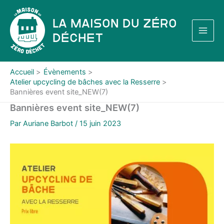
Aller
au
La Maison du Zéro
contenu
Déchet
Accueil
Évènements
Atelier upcycling de bâches avec la Resserre
Bannières event site_NEW(7)
Bannières event site_NEW(7)
Par
Auriane Barbot
/
15 juin 2023