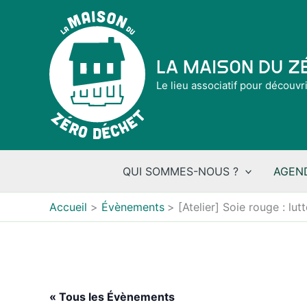
Aller
au
contenu
La Maison du 
Le lieu associatif pour découvr
QUI SOMMES-NOUS ?
AGEN
Accueil
Évènements
[Atelier] Soie rouge : lu
« Tous les Évènements