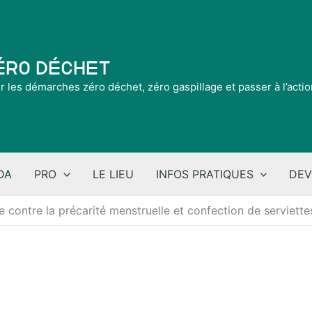
Zéro Déchet
ir les démarches zéro déchet, zéro gaspillage et passer à l’acti
DA
PRO
LE LIEU
INFOS PRATIQUES
DEV
tte contre la précarité menstruelle et confection de serviette