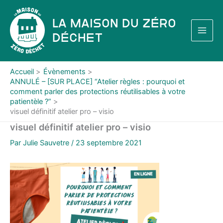
Aller
au
La Maison du Zéro
contenu
Déchet
Accueil
Évènements
ANNULÉ – [SUR PLACE] “Atelier règles : pourquoi et
comment parler des protections réutilisables à votre
patientèle ?”
visuel définitif atelier pro – visio
visuel définitif atelier pro – visio
Par
Julie Sauvetre
/
23 septembre 2021