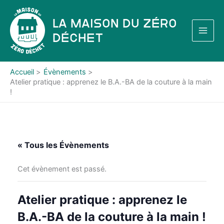
Aller
au
La Maison du Zéro
contenu
Déchet
Accueil
Évènements
Atelier pratique : apprenez le B.A.-BA de la couture à la main
!
« Tous les Évènements
Cet évènement est passé.
Atelier pratique : apprenez le
B.A.-BA de la couture à la main !