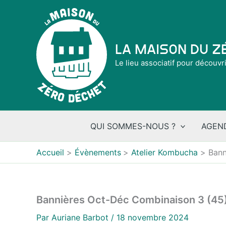
Aller
au
contenu
La Maison du 
Le lieu associatif pour découvr
QUI SOMMES-NOUS ?
AGEN
Accueil
Évènements
Atelier Kombucha
Bann
Bannières Oct-Déc Combinaison 3 (45
Par
Auriane Barbot
/
18 novembre 2024