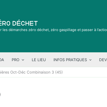
Zéro Déchet
ir les démarches zéro déchet, zéro gaspillage et passer à l’acti
DA
PRO
LE LIEU
INFOS PRATIQUES
DEV
ières Oct-Déc Combinaison 3 (45)
)