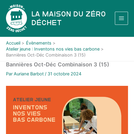
Aller
au
La Maison du Zéro
contenu
Déchet
Accueil
Évènements
Atelier jeune : Inventons nos vies bas carbone
Bannières Oct-Déc Combinaison 3 (15)
Bannières Oct-Déc Combinaison 3 (15)
Par
Auriane Barbot
/
31 octobre 2024