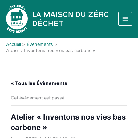
Aller
au
La Maison du Zéro
contenu
Déchet
Accueil
Évènements
Atelier « Inventons nos vies bas carbone »
« Tous les Évènements
Cet évènement est passé.
Atelier « Inventons nos vies bas
carbone »