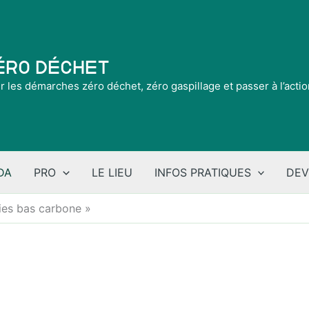
Zéro Déchet
ir les démarches zéro déchet, zéro gaspillage et passer à l’acti
DA
PRO
LE LIEU
INFOS PRATIQUES
DEV
vies bas carbone »