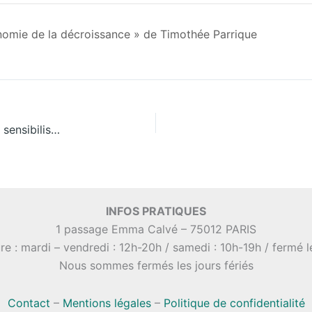
conomie de la décroissance » de Timothée Parrique
Au cœur des Infimes Océans: atelier artistique de sensibilisation à l’écologie marine
INFOS PRATIQUES
1 passage Emma Calvé – 75012 PARIS
re : mardi – vendredi : 12h-20h / samedi : 10h-19h / fermé 
Nous sommes fermés les jours fériés
Contact
–
Mentions légales
–
Politique de confidentialité