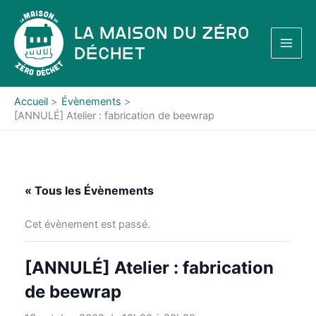
Aller
au
La Maison du Zéro
contenu
Déchet
Accueil
Évènements
[ANNULÉ] Atelier : fabrication de beewrap
« Tous les Évènements
Cet évènement est passé.
[ANNULÉ] Atelier : fabrication
de beewrap