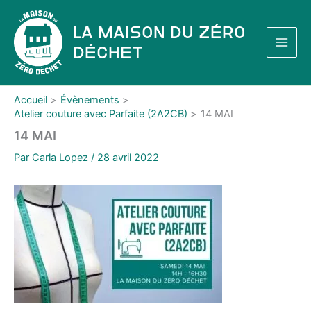
Aller
au
La Maison du Zéro
contenu
Déchet
Accueil
Évènements
Atelier couture avec Parfaite (2A2CB)
14 MAI
14 MAI
Par
Carla Lopez
/
28 avril 2022