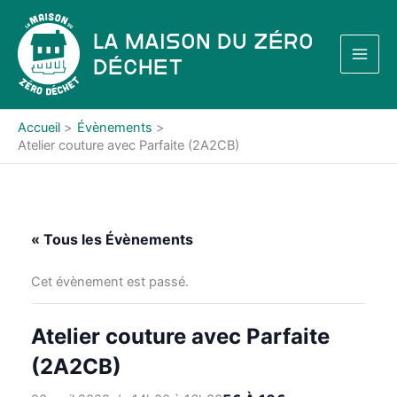
Aller
au
La Maison du Zéro
contenu
Déchet
Accueil
Évènements
Atelier couture avec Parfaite (2A2CB)
« Tous les Évènements
Cet évènement est passé.
Atelier couture avec Parfaite
(2A2CB)