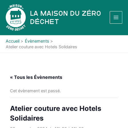
Aller
au
La Maison du Zéro
contenu
Déchet
Accueil
Évènements
Atelier couture avec Hotels Solidaires
« Tous les Évènements
Cet évènement est passé.
Atelier couture avec Hotels
Solidaires