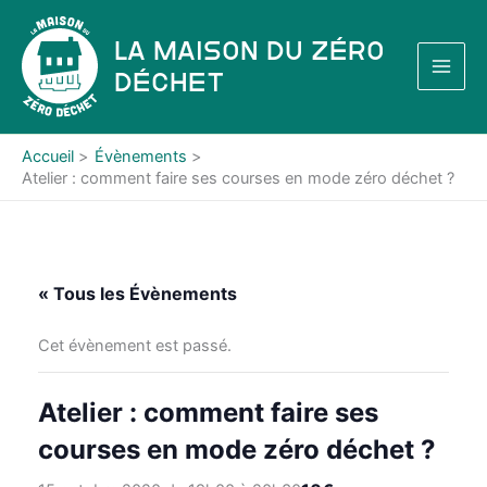
Aller
au
La Maison du Zéro
contenu
Déchet
Accueil
Évènements
Atelier : comment faire ses courses en mode zéro déchet ?
« Tous les Évènements
Cet évènement est passé.
Atelier : comment faire ses
courses en mode zéro déchet ?