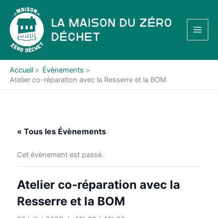
Aller
au
La Maison du Zéro
contenu
Déchet
Accueil
Évènements
Atelier co-réparation avec la Resserre et la BOM
« Tous les Évènements
Cet évènement est passé.
Atelier co-réparation avec la
Resserre et la BOM