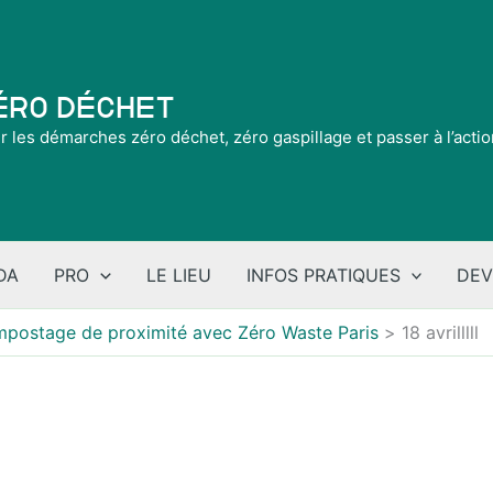
Zéro Déchet
ir les démarches zéro déchet, zéro gaspillage et passer à l’acti
DA
PRO
LE LIEU
INFOS PRATIQUES
DEV
ompostage de proximité avec Zéro Waste Paris
18 avrilllll