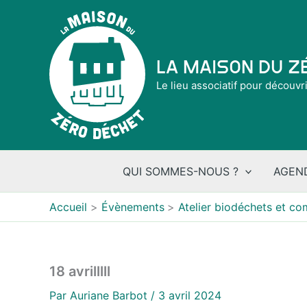
Aller
au
contenu
La Maison du 
Le lieu associatif pour découvr
QUI SOMMES-NOUS ?
AGEN
Accueil
Évènements
Atelier biodéchets et c
18 avrilllll
Par
Auriane Barbot
/
3 avril 2024