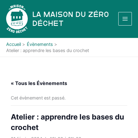
Aller
au
La Maison du Zéro
contenu
Déchet
Accueil
Évènements
Atelier : apprendre les bases du crochet
« Tous les Évènements
Cet évènement est passé.
Atelier : apprendre les bases du
crochet