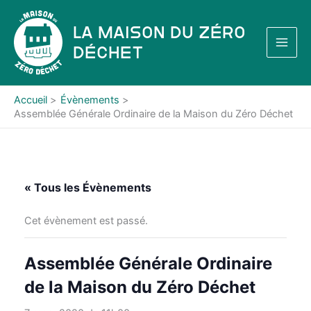
Aller
au
La Maison du Zéro
contenu
Déchet
Accueil
Évènements
Assemblée Générale Ordinaire de la Maison du Zéro Déchet
« Tous les Évènements
Cet évènement est passé.
Assemblée Générale Ordinaire
de la Maison du Zéro Déchet