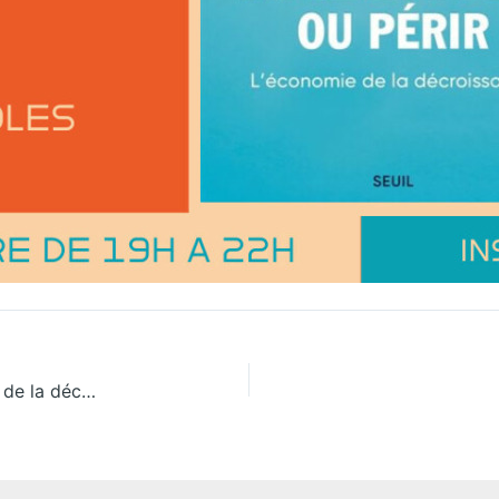
Arpentage du livre « Ralentir ou Périr. L’économie de la décroissance » de Timothée Parrique