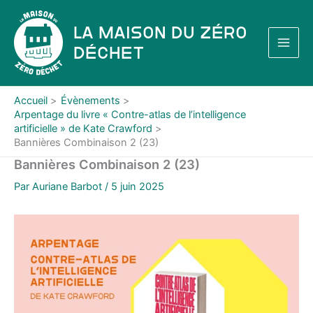
Aller
au
La Maison du Zéro
contenu
Déchet
Accueil
Évènements
Arpentage du livre « Contre-atlas de l’intelligence
artificielle » de Kate Crawford
Bannières Combinaison 2 (23)
Bannières Combinaison 2 (23)
Par
Auriane Barbot
/
5 juin 2025