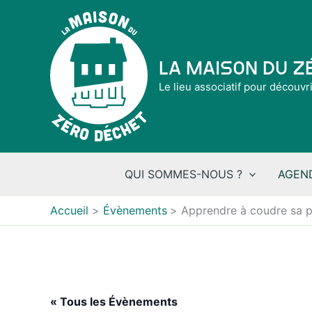
Aller
au
contenu
La Maison du 
Le lieu associatif pour découvr
QUI SOMMES-NOUS ?
AGEN
Accueil
Évènements
Apprendre à coudre sa p
« Tous les Évènements