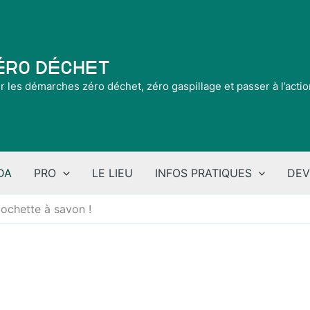
Zéro Déchet
ir les démarches zéro déchet, zéro gaspillage et passer à l’acti
DA
PRO
LE LIEU
INFOS PRATIQUES
DEV
ochette à savon !