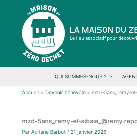
Aller
au
contenu
La Maison du 
Le lieu associatif pour découvr
QUI SOMMES-NOUS ?
AGEN
Accueil
Devenir bénévole
mzd-5ans_remy-el-
mzd-5ans_remy-el-sibaie_@remy.repo
Par
Auriane Barbot
/
21 janvier 2026