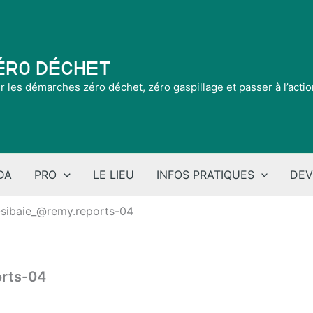
Zéro Déchet
ir les démarches zéro déchet, zéro gaspillage et passer à l’acti
DA
PRO
LE LIEU
INFOS PRATIQUES
DEV
sibaie_@remy.reports-04
rts-04