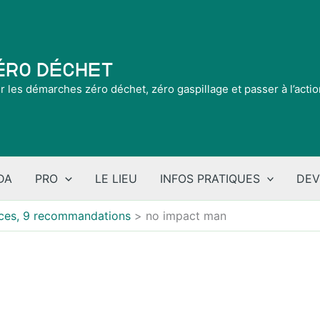
Zéro Déchet
ir les démarches zéro déchet, zéro gaspillage et passer à l’acti
DA
PRO
LE LIEU
INFOS PRATIQUES
DEV
rices, 9 recommandations
no impact man