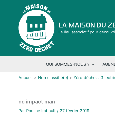
Aller
au
contenu
La Maison du 
Le lieu associatif pour découvr
QUI SOMMES-NOUS ?
AGEN
Accueil
Non classifié(e)
Zéro déchet : 3 lect
no impact man
Par
Pauline Imbault
/
27 février 2019