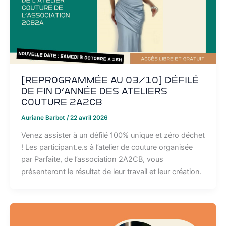
[REPROGRAMMÉE AU 03/10] Défilé
de fin d’année des ateliers
couture 2A2CB
Auriane Barbot
/
22 avril 2026
Venez assister à un défilé 100% unique et zéro déchet
! Les participant.e.s à l’atelier de couture organisée
par Parfaite, de l’association 2A2CB, vous
présenteront le résultat de leur travail et leur création.