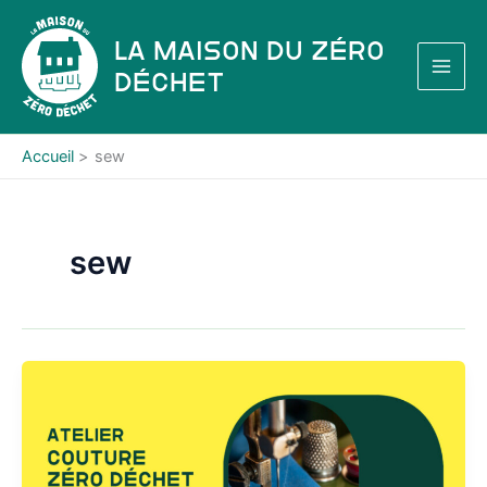
Aller
au
La Maison du Zéro
contenu
Déchet
Accueil
sew
sew