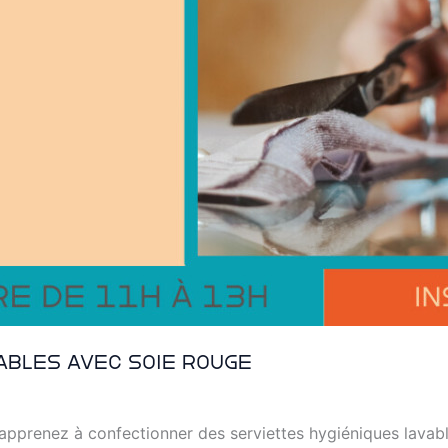
ables avec Soie Rouge
t apprenez à confectionner des serviettes hygiéniques lavab