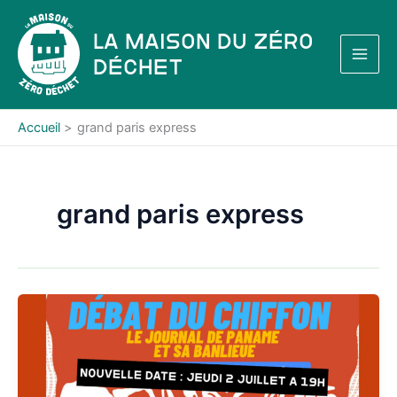
Aller
au
La Maison du Zéro
contenu
Déchet
Accueil
grand paris express
grand paris express