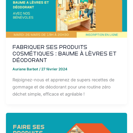
Fabriquer ses produits
cosmétiques : baume à lèvres et
déodorant
Auriane Barbot
/
27 février 2024
Rejoignez-nous et apprenez de supers recettes de
gommage et de déodorant pour une routine zéro
déchet simple, efficace et agréable !