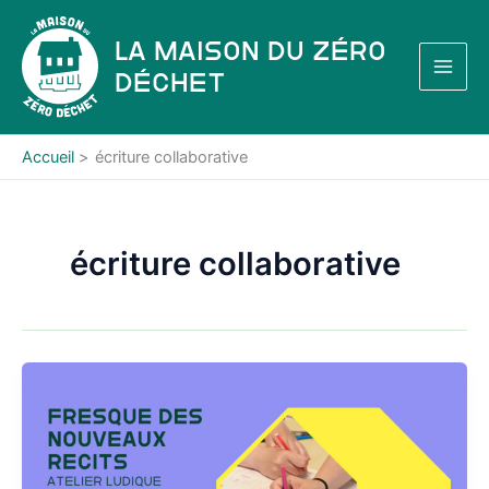
Aller
au
La Maison du Zéro
contenu
Déchet
Accueil
écriture collaborative
écriture collaborative