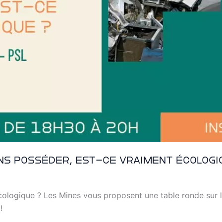
ns posséder, est-ce vraiment écologi
logique ? Les Mines vous proposent une table ronde sur l’
!