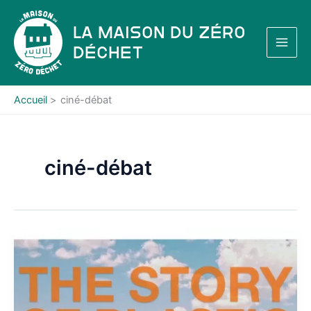
Aller
au
La Maison du Zéro
contenu
Déchet
Accueil
ciné-débat
ciné-débat