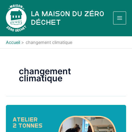
Aller
au
La Maison du Zéro
contenu
Déchet
Accueil
changement climatique
changement
climatique