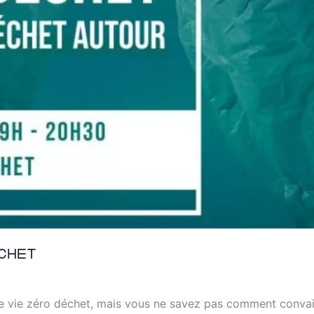
chet
e vie zéro déchet, mais vous ne savez pas comment convai