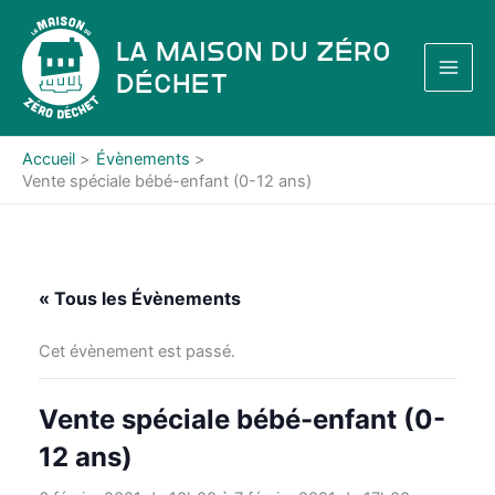
Aller
au
La Maison du Zéro
contenu
Déchet
Accueil
Évènements
Vente spéciale bébé-enfant (0-12 ans)
« Tous les Évènements
Cet évènement est passé.
Vente spéciale bébé-enfant (0-
12 ans)