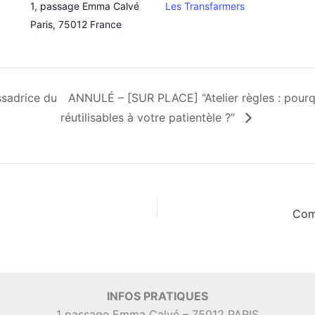
1, passage Emma Calvé
Les Transfarmers
Paris
,
75012
France
sadrice du
ANNULÉ – [SUR PLACE] “Atelier règles : pourq
réutilisables à votre patientèle ?”
Com
INFOS PRATIQUES
1 passage Emma Calvé – 75012 PARIS