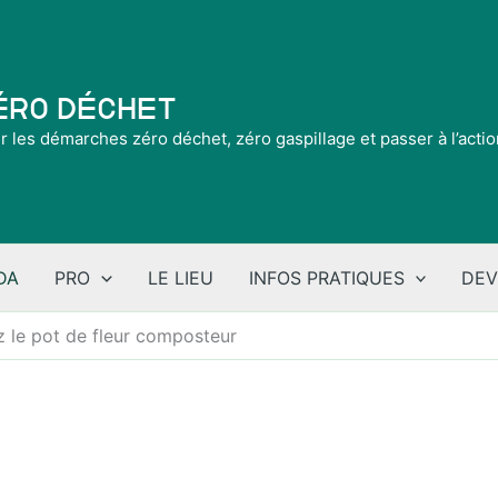
Zéro Déchet
ir les démarches zéro déchet, zéro gaspillage et passer à l’acti
DA
PRO
LE LIEU
INFOS PRATIQUES
DEV
z le pot de fleur composteur