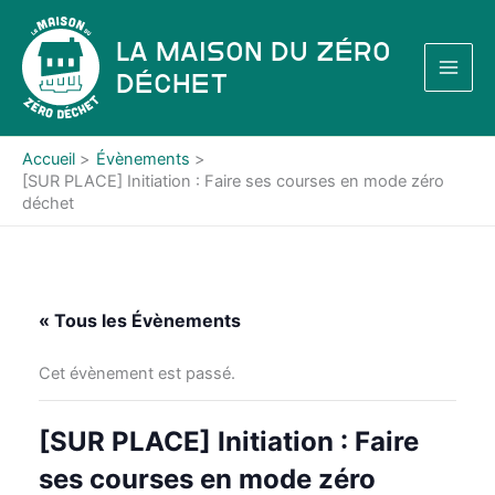
Aller
au
La Maison du Zéro
contenu
Déchet
Accueil
Évènements
[SUR PLACE] Initiation : Faire ses courses en mode zéro
déchet
« Tous les Évènements
Cet évènement est passé.
[SUR PLACE] Initiation : Faire
ses courses en mode zéro