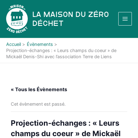
Aller
au
La Maison du Zéro
contenu
Déchet
Accueil
Évènements
Projection-échanges : « Leurs champs du coeur » de
Mickaël Denis-Shi avec l’association Terre de Liens
« Tous les Évènements
Cet évènement est passé.
Projection-échanges : « Leurs
champs du coeur » de Mickaël