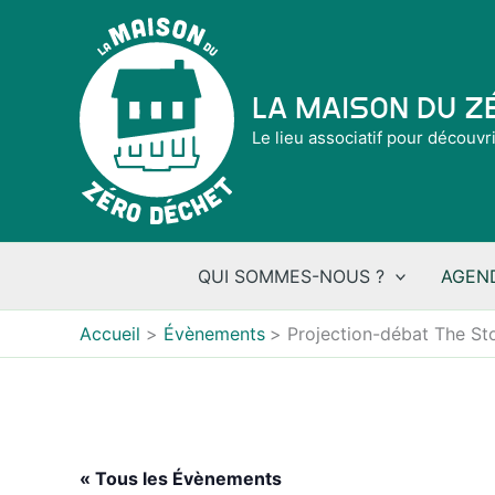
Aller
au
contenu
La Maison du 
Le lieu associatif pour découvr
QUI SOMMES-NOUS ?
AGEN
Accueil
Évènements
Projection-débat The Sto
« Tous les Évènements