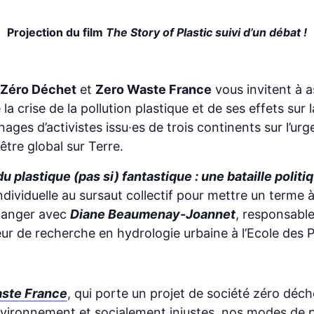
Projection du film
The Story of Plastic suivi d’un débat !
 Zéro Déchet
et
Zero Waste France
vous invitent à a
 la crise de la pollution plastique et de ses effets sur
es d’activistes issu·es de trois continents sur l’urg
être global sur Terre.
du plastique (pas si) fantastique : une bataille politi
viduelle au sursaut collectif pour mettre un terme à 
changer avec
Diane Beaumenay-Joannet
, responsabl
ur de recherche en hydrologie urbaine à l’Ecole des 
ste France
, qui porte un projet de société zéro déc
environnement et socialement injustes, nos modes de