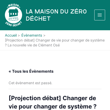
Aller
au
La Maison du Zéro
contenu
Déchet
Accueil
Évènements
[Projection débat] Changer de vie pour changer de système
? La nouvelle vie de Clément Osé
« Tous les Évènements
Cet évènement est passé.
[Projection débat] Changer de
vie pour changer de système ?