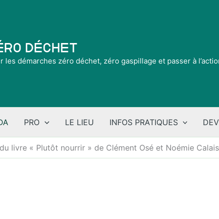
Zéro Déchet
ir les démarches zéro déchet, zéro gaspillage et passer à l’acti
DA
PRO
LE LIEU
INFOS PRATIQUES
DEV
du livre « Plutôt nourrir » de Clément Osé et Noémie Calai