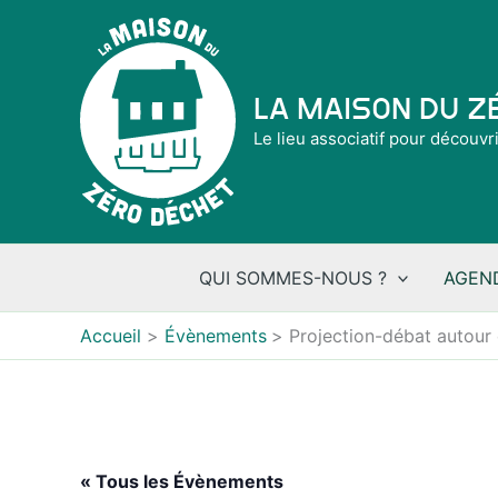
Aller
au
contenu
La Maison du 
Le lieu associatif pour découvr
QUI SOMMES-NOUS ?
AGEN
Accueil
Évènements
Projection-débat autour 
« Tous les Évènements