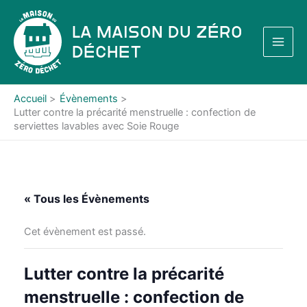
Aller
au
La Maison du Zéro
contenu
Déchet
Accueil
Évènements
Lutter contre la précarité menstruelle : confection de
serviettes lavables avec Soie Rouge
« Tous les Évènements
Cet évènement est passé.
Lutter contre la précarité
menstruelle : confection de