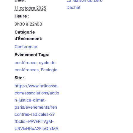
La Maison du Zéro
Déchet
11 octobre 2025
Heure :
9h30 à 22h00
Catégorie
d’Évènement:
Conférence
Évènement Tags:
conférence
,
cycle de
conférences
,
Ecologie
Site :
https://www.helloasso.
com/associations/actio
n-justice-climat-
paris/evenements/ren
contres-radicales-2?
fbclid=PAVERTVgM-
URVleHRuA2FlbQIxMA