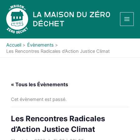
Aller
au
La Maison du Zéro
contenu
Déchet
Accueil
Évènements
Les Rencontres Radicales d’Action Justice Climat
« Tous les Évènements
Cet évènement est passé.
Les Rencontres Radicales
d’Action Justice Climat