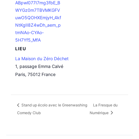
ABpwl077I7mg3fbE_B
WYGz0m7TBVMKGFV
uwO5QOHXEmjyH_4kf
NtKgII8Z4wDh_aem_p
tmNAo-CYAo-
5H7Yf5_MfA
LIEU
La Maison du Zéro Déchet
1, passage Emma Calvé
Paris
,
75012
France
Stand up écolo avec le Greenwashing
La Fresque du
Comedy Club
Numérique