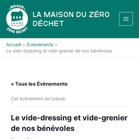
Aller
au
La Maison du Zéro
contenu
Déchet
Accueil
Évènements
Le vide-dressing et vide-grenier de nos bénévoles
« Tous les Évènements
Cet évènement est passé.
Le vide-dressing et vide-grenier
de nos bénévoles