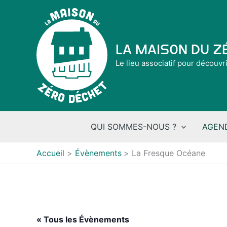
Aller
au
contenu
La Maison du 
Le lieu associatif pour découvr
QUI SOMMES-NOUS ?
AGEN
Accueil
Évènements
La Fresque Océane
« Tous les Évènements