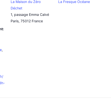
La Maison du Zéro
La Fresque Océane
Déchet
1, passage Emma Calvé
Paris
,
75012
France
nt:
e
,
fr/
3h-