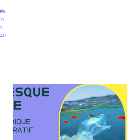
ale
in
t=
cal