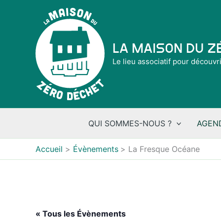
Aller
au
contenu
La Maison du 
Le lieu associatif pour découvr
QUI SOMMES-NOUS ?
AGEN
Accueil
Évènements
La Fresque Océane
« Tous les Évènements