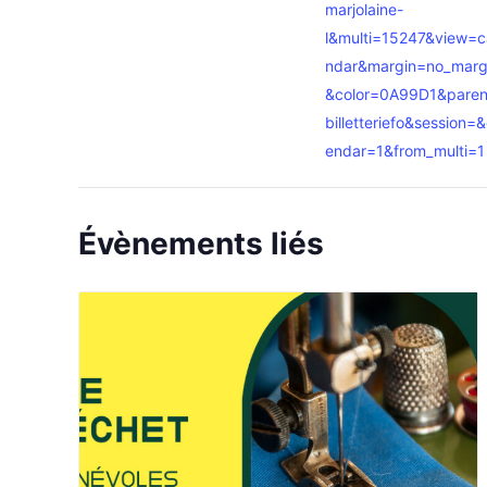
marjolaine-
l&multi=15247&view=c
ndar&margin=no_marg
&color=0A99D1&paren
billetteriefo&session=&
endar=1&from_multi=1
Évènements liés