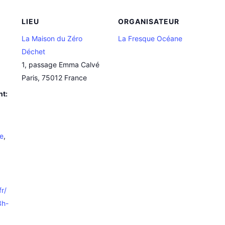
LIEU
ORGANISATEUR
La Maison du Zéro
La Fresque Océane
Déchet
1, passage Emma Calvé
Paris
,
75012
France
nt:
e
,
fr/
3h-