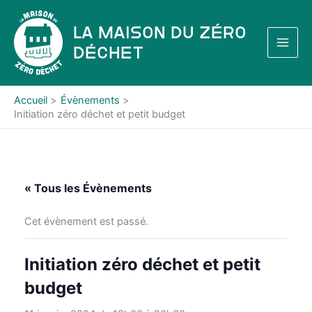
Aller
au
La Maison du Zéro
contenu
Déchet
Accueil
Évènements
Initiation zéro déchet et petit budget
« Tous les Évènements
Cet évènement est passé.
Initiation zéro déchet et petit
budget